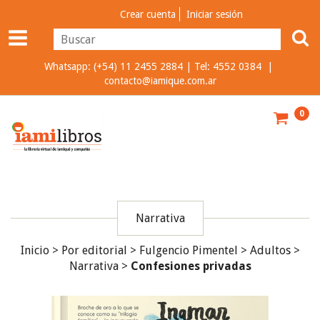
Crear cuenta
Iniciar sesión
Whatsapp: (+54) 11 2455 2884 | Tel: 4552 0384 |
contacto@iamique.com.ar
0
Narrativa
Inicio
>
Por editorial
>
Fulgencio Pimentel
>
Adultos
>
Narrativa
>
Confesiones privadas