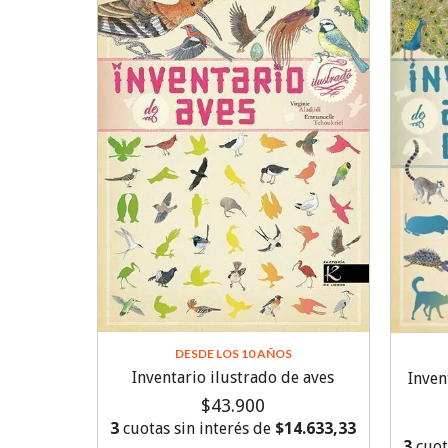
DESDE LOS 10 AÑOS
Inventario ilustrado de aves
Inven
$43.900
3
cuotas sin interés de
$14.633,33
3
cuot