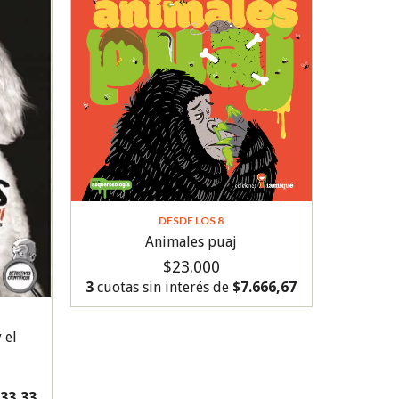
DESDE LOS 8
Animales puaj
$23.000
3
cuotas sin interés de
$7.666,67
 el
333,33