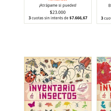
¡Atrápame si puedes!
B
$23.000
3
cuotas sin interés de
$7.666,67
3
cuot