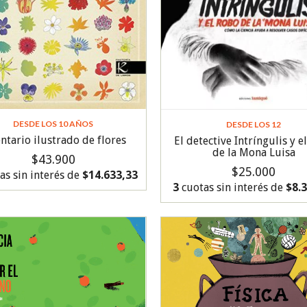
DESDE LOS 10 AÑOS
DESDE LOS 12
ntario ilustrado de flores
El detective Intríngulis y e
de la Mona Luisa
$43.900
$25.000
as sin interés de
$14.633,33
3
cuotas sin interés de
$8.