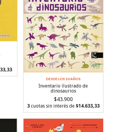
a
333,33
DESDE LOS 10 AÑOS
Inventario ilustrado de
dinosaurios
$43.900
3
cuotas sin interés de
$14.633,33