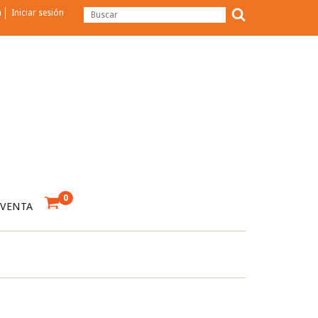
a
Iniciar sesión
0
 VENTA