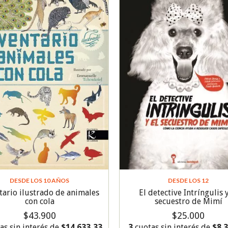
DESDE LOS 12
DESDE LOS 10 AÑOS
El detective Intríngulis y
tario ilustrado de animales
secuestro de Mimí
con cola
$25.000
$43.900
3
cuotas sin interés de
$8.
as sin interés de
$14.633,33