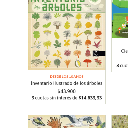
Cie
3
cuot
DESDE LOS 10 AÑOS
Inventario ilustrado de los árboles
$43.900
3
cuotas sin interés de
$14.633,33