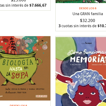
as sin interés de
$7.666,67
DESDE LOS 8
Una GRAN familia
$32.200
3
cuotas sin interés de
$10.
DESDE LOS 8