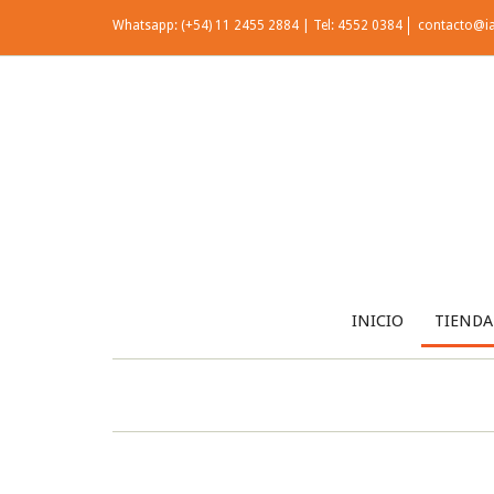
Whatsapp: (+54) 11 2455 2884 | Tel: 4552 0384
contacto@i
INICIO
TIENDA