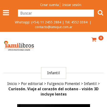
Crear cuenta
Iniciar sesión
Whatsapp: (+54) 11 2455 2884 | Tel: 4552 0384 |
contacto@iamique.com.ar
0
Infantil
Inicio
>
Por editorial
>
Fulgencio Pimentel
>
Infantil
>
Curiosón. Viaje al corazón del océano - visión 3D
incluye lentes