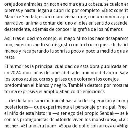
orejudos animales brincan encima de su cabeza, se cuelan e
piernas y hasta llegan a cubrirlo por completo. «Diez coneji
Maurice Sendak, es un relato visual que, con un mínimo ap
narrativo, anima a contar del uno al diez en sentido ascende
descendente, además de conocer la grafía de los números.
Así, tras el décimo conejo, el mago Mino los hace desaparec
uno, exteriorizando su disgusto con un truco que se le ha id
manos y recuperando la sonrisa poco a poco a medida que a
resta.
El humor es la principal cualidad de esta obra publicada e
en 2024, doce años después del fallecimiento del autor. Sal
los tonos azules, ocres y grises que colorean los conejos,
predominan el blanco y negro. También destaca por mostra
forma expresiva el amplio abanico de emociones
—desde la presunción inicial hasta la desesperación y la im
posteriores— que experimenta el personaje principal. Prec
el niño de esta historia —alter ego del propio Sendak— se i
con los protagonistas de «Donde viven los monstruos», «La 
noche», «El uno era Juan», «Sopa de pollo con arroz» o «Mig