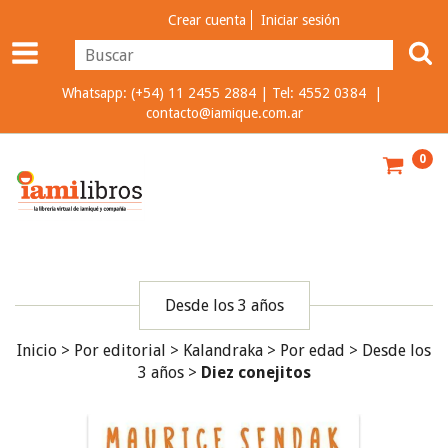
Crear cuenta
Iniciar sesión
Whatsapp: (+54) 11 2455 2884 | Tel: 4552 0384 |
contacto@iamique.com.ar
0
Desde los 3 años
Inicio
>
Por editorial
>
Kalandraka
>
Por edad
>
Desde los
3 años
>
Diez conejitos