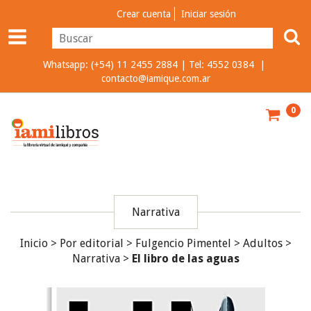
Crear cuenta
Iniciar sesión
Whatsapp: (+54) 11 2455 2884 | Tel: 4552 0384 |
contacto@iamique.com.ar
0
Narrativa
Inicio
>
Por editorial
>
Fulgencio Pimentel
>
Adultos
>
Narrativa
>
El libro de las aguas