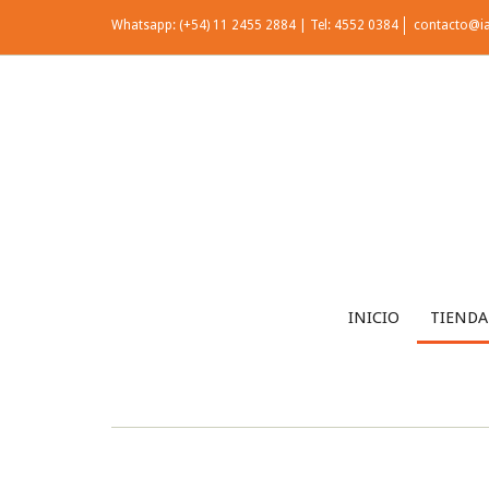
Whatsapp: (+54) 11 2455 2884 | Tel: 4552 0384
contacto@i
INICIO
TIENDA