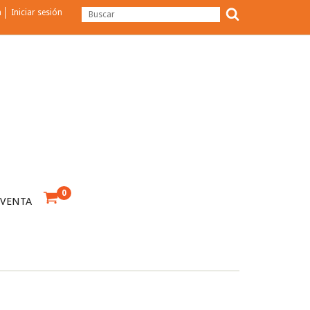
a
Iniciar sesión
0
 VENTA