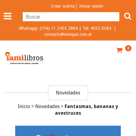
Crear cuenta
Iniciar sesión
Whatsapp: (+54) 11 2455 2884 | Tel: 4552 0384 |
contacto@iamique.com.ar
0
Novedades
Inicio
>
Novedades
>
Fantasmas, bananas y
avestruces