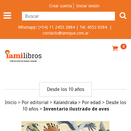
Crear cuenta
Iniciar sesión
Whatsapp: (+54) 11 2455 2884 | Tel: 4552 0384 |
contacto@iamique.com.ar
0
Desde los 10 años
Inicio
>
Por editorial
>
Kalandraka
>
Por edad
>
Desde los
10 años
>
Inventario ilustrado de aves