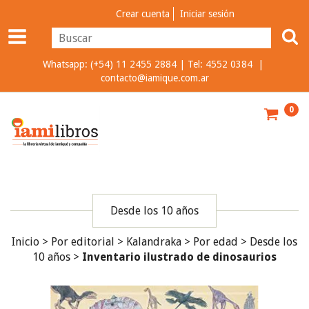
Crear cuenta
Iniciar sesión
Whatsapp: (+54) 11 2455 2884 | Tel: 4552 0384 |
contacto@iamique.com.ar
0
Desde los 10 años
Inicio
>
Por editorial
>
Kalandraka
>
Por edad
>
Desde los
10 años
>
Inventario ilustrado de dinosaurios