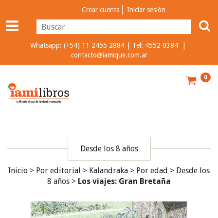
Crear cuenta
Iniciar sesión
Whatsapp: (+54) 11 2455 2884 | Tel: 4552 0384 |
contacto@iamique.com.ar
0
Desde los 8 años
Inicio
>
Por editorial
>
Kalandraka
>
Por edad
>
Desde los
8 años
>
Los viajes: Gran Bretaña