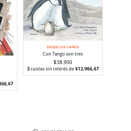
DESDE LOS 3 AÑOS
Con Tango son tres
$38.900
3
cuotas sin interés de
$12.966,67
366,67