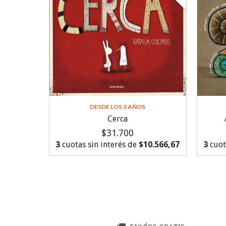
DESDE LOS 3 AÑOS
Cerca
$31.700
3
cuotas sin interés de
$10.566,67
3
cuot