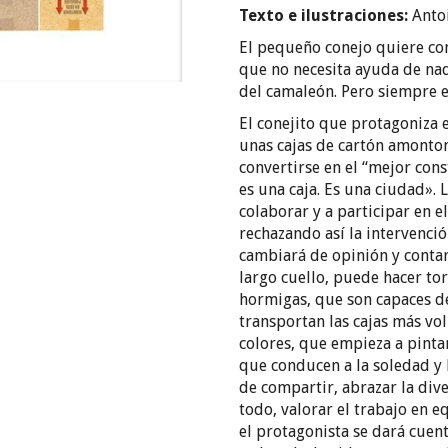
Texto e ilustraciones:
Antoi
El pequeño conejo quiere con
que no necesita ayuda de nadie
del camaleón. Pero siempre e
El conejito que protagoniza e
unas cajas de cartón amonton
convertirse en el “mejor con
es una caja. Es una ciudad». 
colaborar y a participar en e
rechazando así la intervenció
cambiará de opinión y contará
largo cuello, puede hacer tor
hormigas, que son capaces d
transportan las cajas más vo
colores, que empieza a pintar
que conducen a la soledad y l
de compartir, abrazar la dive
todo, valorar el trabajo en e
el protagonista se dará cuen