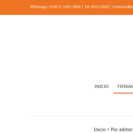
Whatsapp: (+54) 11 2455 2884 | Tel: 4552 0384
contacto@i
INICIO
TIENDA
Inicio
>
Por editor