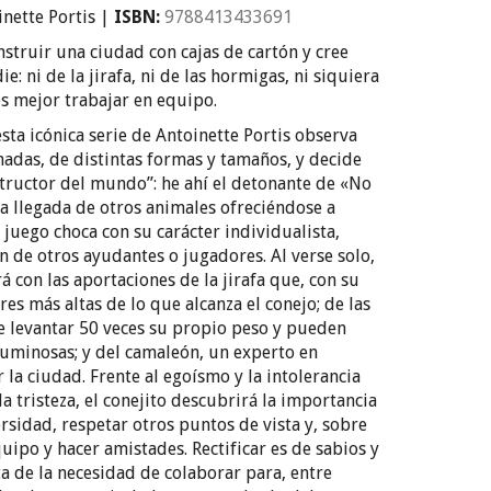
nette Portis |
ISBN:
9
788413433691
struir una ciudad con cajas de cartón y cree
: ni de la jirafa, ni de las hormigas, ni siquiera
s mejor trabajar en equipo.
sta icónica serie de Antoinette Portis observa
adas, de distintas formas y tamaños, y decide
structor del mundo”: he ahí el detonante de «No
La llegada de otros animales ofreciéndose a
l juego choca con su carácter individualista,
n de otros ayudantes o jugadores. Al verse solo,
 con las aportaciones de la jirafa que, con su
res más altas de lo que alcanza el conejo; de las
e levantar 50 veces su propio peso y pueden
luminosas; y del camaleón, un experto en
 la ciudad. Frente al egoísmo y la intolerancia
a tristeza, el conejito descubrirá la importancia
rsidad, respetar otros puntos de vista y, sobre
quipo y hacer amistades. Rectificar es de sabios y
ta de la necesidad de colaborar para, entre