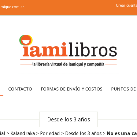
Crear cuent
amique.com.ar
CONTACTO
FORMAS DE ENVÍO Y COSTOS
PUNTOS DE
Desde los 3 años
ial
>
Kalandraka
>
Por edad
>
Desde los 3 años
>
No es una ca