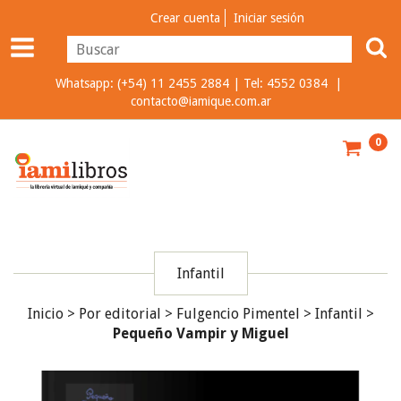
Crear cuenta
Iniciar sesión
Whatsapp: (+54) 11 2455 2884 | Tel: 4552 0384 |
contacto@iamique.com.ar
0
Infantil
Inicio
>
Por editorial
>
Fulgencio Pimentel
>
Infantil
>
Pequeño Vampir y Miguel