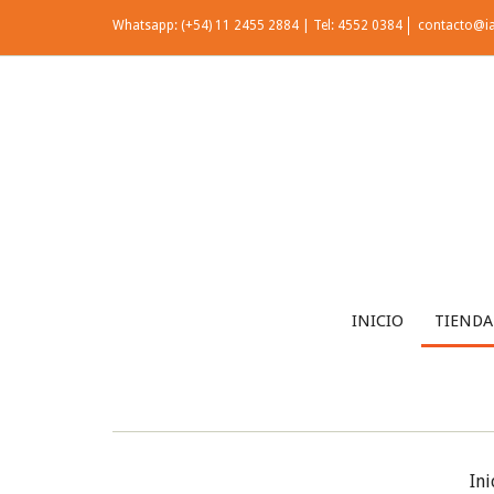
Whatsapp: (+54) 11 2455 2884 | Tel: 4552 0384
contacto@i
INICIO
TIENDA
Ini