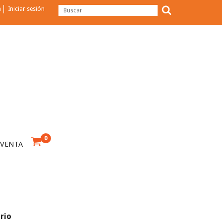
a
Iniciar sesión
0
 VENTA
irio