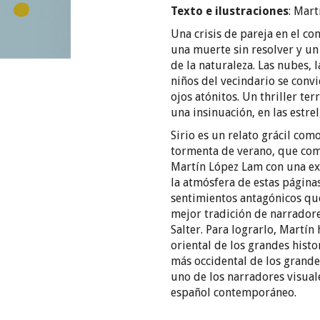
Texto e ilustraciones
:
Mart
Una crisis de pareja en el c
una muerte sin resolver y u
de la naturaleza. Las nubes, 
niños del vecindario se convi
ojos atónitos. Un thriller te
una insinuación, en las estrel
Sirio es un relato grácil co
tormenta de verano, que comb
Martín López Lam con una extr
la atmósfera de estas página
sentimientos antagónicos qu
mejor tradición de narrador
Salter. Para lograrlo, Martí
oriental de los grandes histo
más occidental de los grande
uno de los narradores visual
español contemporáneo.