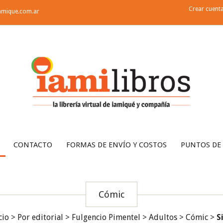
Crear cuent
amique.com.ar
CONTACTO
FORMAS DE ENVÍO Y COSTOS
PUNTOS DE
Cómic
cio
>
Por editorial
>
Fulgencio Pimentel
>
Adultos
>
Cómic
>
S