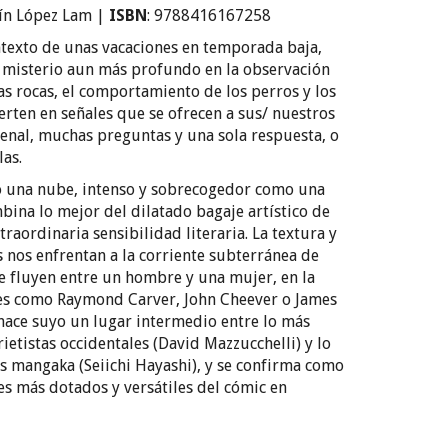
ín López Lam
|
ISBN
: 9788416167258
ontexto de unas vacaciones en temporada baja,
n misterio aun más profundo en la observación
las rocas, el comportamiento de los perros y los
erten en señales que se ofrecen a sus/ nuestros
rrenal, muchas preguntas y una sola respuesta, o
las.
mo una nube, intenso y sobrecogedor como una
ina lo mejor del dilatado bagaje artístico de
aordinaria sensibilidad literaria. La textura y
s nos enfrentan a la corriente subterránea de
e fluyen entre un hombre y una mujer, en la
es como Raymond Carver, John Cheever o James
n hace suyo un lugar intermedio entre lo más
rietistas occidentales (David Mazzucchelli) y lo
s mangaka (Seiichi Hayashi), y se confirma como
es más dotados y versátiles del cómic en