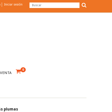
a
Iniciar sesión
0
 VENTA
ás plumas