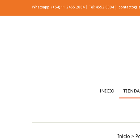
Whatsapp: (+54) 11 2455 2884 | Tel: 4552 0384
contacto@i
INICIO
TIENDA
Inicio
>
Po