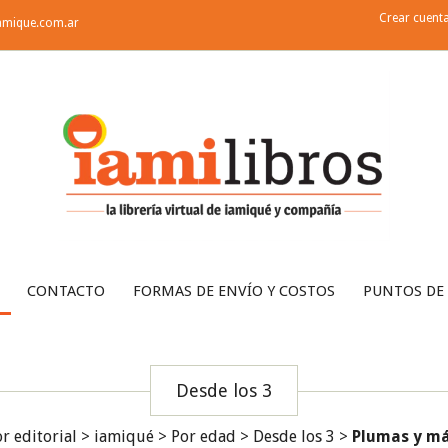
Crear cuent
amique.com.ar
CONTACTO
FORMAS DE ENVÍO Y COSTOS
PUNTOS DE
Desde los 3
r editorial
>
iamiqué
>
Por edad
>
Desde los 3
>
Plumas y m