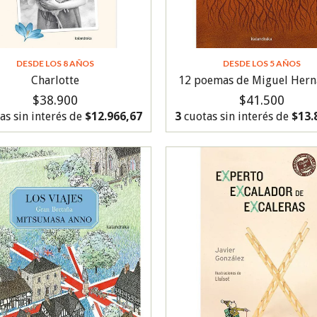
DESDE LOS 8 AÑOS
DESDE LOS 5 AÑOS
Charlotte
12 poemas de Miguel Hern
$38.900
$41.500
as sin interés de
$12.966,67
3
cuotas sin interés de
$13.