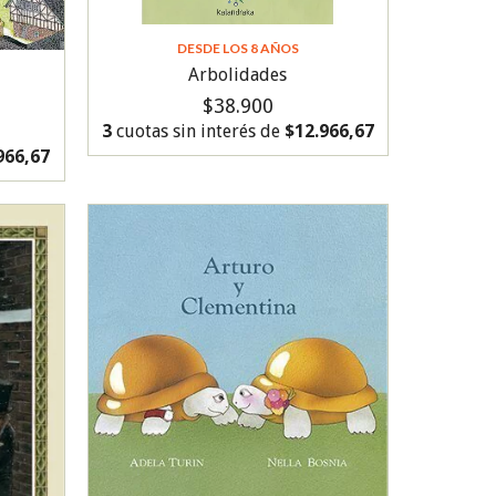
DESDE LOS 8 AÑOS
Arbolidades
$38.900
3
cuotas sin interés de
$12.966,67
966,67