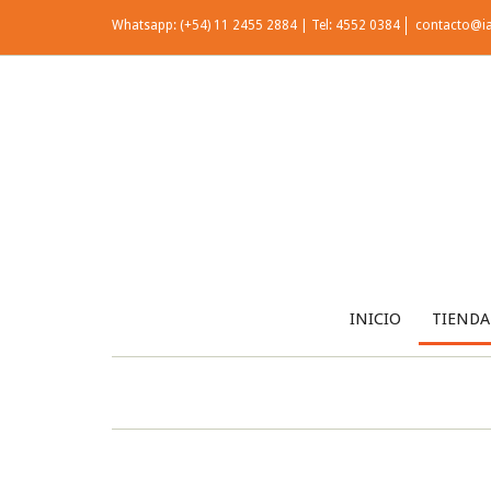
Whatsapp: (+54) 11 2455 2884 | Tel: 4552 0384
contacto@i
INICIO
TIENDA