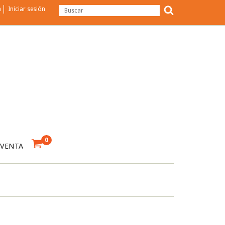
a
Iniciar sesión
0
 VENTA