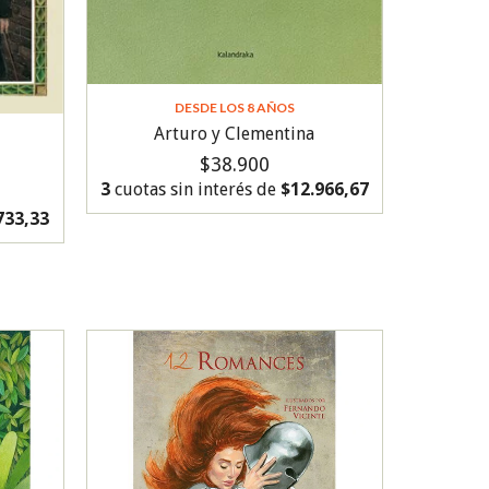
DESDE LOS 8 AÑOS
Arturo y Clementina
$38.900
3
cuotas sin interés de
$12.966,67
733,33