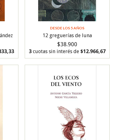
DESDE LOS 5 AÑOS
ández
12 greguerías de luna
$38.900
833,33
3
cuotas sin interés de
$12.966,67