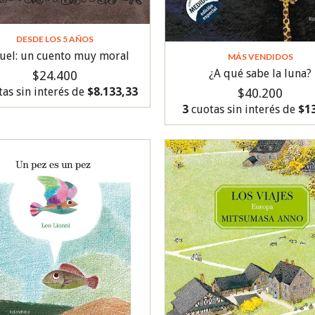
DESDE LOS 5 AÑOS
uel: un cuento muy moral
MÁS VENDIDOS
¿A qué sabe la luna?
$24.400
as sin interés de
$8.133,33
$40.200
3
cuotas sin interés de
$1