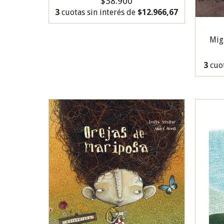
$38.900
3
cuotas sin interés de
$12.966,67
Mig
3
cuot