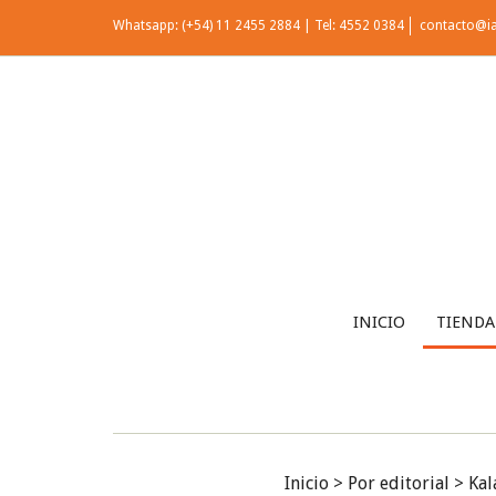
Whatsapp: (+54) 11 2455 2884 | Tel: 4552 0384
contacto@i
INICIO
TIENDA
Inicio
>
Por editorial
>
Kal