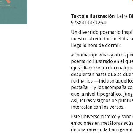
Texto e ilustración
: Leire 
9788413433264
Un divertido poemario inspi
nuestro alrededor en el día 
llega la hora de dormir.
«Onomatopoemas y otros peq
poemario ilustrado en el que
ojos”. Recorre un día cualqui
despiertan hasta que se due
rutinarios —incluso aquello
pestaña— y los acompaña co
que, a nivel tipográfico, jue
Así, letras y signos de punt
intercalan con los versos.
Este universo rítmico y sono
emociones en metáforas acús
de una rana en la barriga an