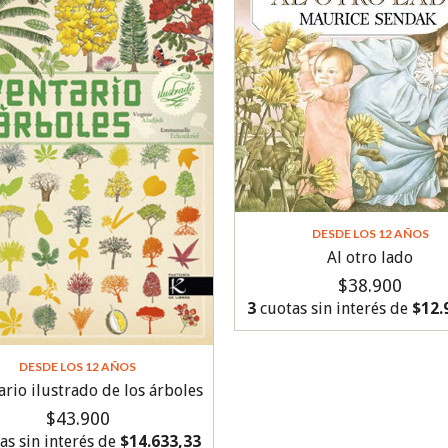
DESDE LOS 12 AÑOS
Al otro lado
$38.900
3
cuotas sin interés de
$12.
DESDE LOS 12 AÑOS
ario ilustrado de los árboles
$43.900
as sin interés de
$14.633,33